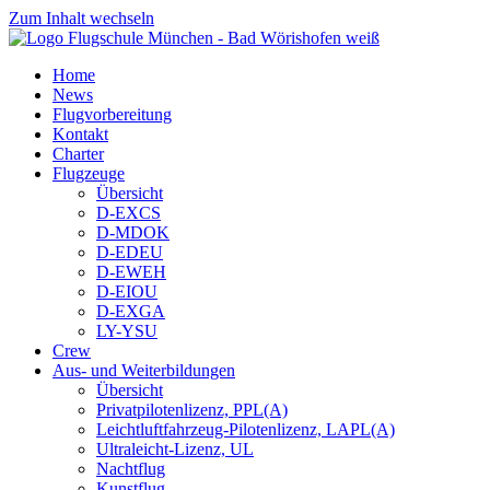
Zum Inhalt wechseln
Home
News
Flugvorbereitung
Kontakt
Charter
Flugzeuge
Übersicht
D-EXCS
D-MDOK
D-EDEU
D-EWEH
D-EIOU
D-EXGA
LY-YSU
Crew
Aus- und Weiterbildungen
Übersicht
Privatpilotenlizenz, PPL(A)
Leichtluftfahrzeug-Pilotenlizenz, LAPL(A)
Ultraleicht-Lizenz, UL
Nachtflug
Kunstflug