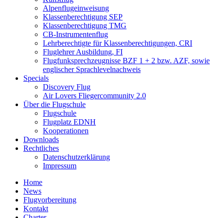
Alpenflugeinweisung
Klassenberechtigung SEP
Klassenberechtigung TMG
CB-Instrumentenflug
Lehrberechtigte für Klassenberechtigungen, CRI
Fluglehrer Ausbildung, FI
Flugfunksprechzeugnisse BZF 1 + 2 bzw. AZF, sowie
englischer Sprachlevelnachweis
Specials
Discovery Flug
Air Lovers Fliegercommunity 2.0
Über die Flugschule
Flugschule
Flugplatz EDNH
Kooperationen
Downloads
Rechtliches
Datenschutzerklärung
Impressum
Home
News
Flugvorbereitung
Kontakt
Charter