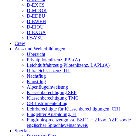
D-EXCS
D-MDOK
D-EDEU
D-EWEH
D-EIOU
D-EXGA
LY-YSU
Crew
Aus- und Weiterbildungen
Übersicht
Privatpilotenlizenz, PPL(A)
Leichtluftfahrzeug-Pilotenlizenz, LAPL(A)
Ultraleicht-Lizenz, UL
Nachtflug
Kunstflug
Alpenflugeinweisung
Klassenberechtigung SEP
Klassenberechtigung TMG
CB-Instrumentenflug
Lehrberechtigte für Klassenberechtigungen, CRI
Fluglehrer Ausbildung, FI
Flugfunksprechzeugnisse BZF 1 + 2 bzw. AZF, sowie
englischer Sprachlevelnachweis
Specials