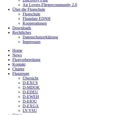
Discovery Flug
Air Lovers Fliegercommunity 2.0
Über die Flugschule
Flugschule
Flugplatz EDNH
Kooperationen
Downloads
Rechtliches
Datenschutzerklärung
Impressum
Home
News
Flugvorbereitung
Kontakt
Charter
Flugzeuge
Übersicht
D-EXCS
D-MDOK
D-EDEU
D-EWEH
D-EIOU
D-EXGA
LY-YSU