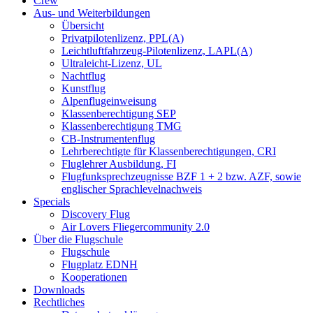
Crew
Aus- und Weiterbildungen
Übersicht
Privatpilotenlizenz, PPL(A)
Leichtluftfahrzeug-Pilotenlizenz, LAPL(A)
Ultraleicht-Lizenz, UL
Nachtflug
Kunstflug
Alpenflugeinweisung
Klassenberechtigung SEP
Klassenberechtigung TMG
CB-Instrumentenflug
Lehrberechtigte für Klassenberechtigungen, CRI
Fluglehrer Ausbildung, FI
Flugfunksprechzeugnisse BZF 1 + 2 bzw. AZF, sowie
englischer Sprachlevelnachweis
Specials
Discovery Flug
Air Lovers Fliegercommunity 2.0
Über die Flugschule
Flugschule
Flugplatz EDNH
Kooperationen
Downloads
Rechtliches