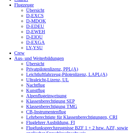
Flugzeuge
Übersicht
D-EXCS
D-MDOK
D-EDEU
D-EWEH
D-EIOU
D-EXGA
LY-YSU
Crew
Aus- und Weiterbildungen
Übersicht
Privatpilotenlizenz, PPL(A)
Leichtluftfahrzeug-Pilotenlizenz, LAPL(A)
Ultraleicht-Lizenz, UL
Nachtflug
Kunstflug
Alpenflugeinweisung
Klassenberechtigung SEP
Klassenberechtigung TMG
CB-Instrumentenflug
Lehrberechtigte für Klassenberechtigungen, CRI
Fluglehrer Ausbildung, FI
Flugfunksprechzeugnisse BZF 1 + 2 bzw. AZF, sowie