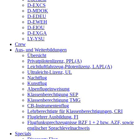
D-EXCS
D-MDOK
D-EDEU
D-EWEH
D-EIOU
D-EXGA
LY-YSU
Crew
Aus- und Weiterbildungen
Übersicht
Privatpilotenlizenz, PPL(A)
Leichtluftfahrzeug-Pilotenlizenz, LAPL(A)
Ultraleicht-Lizenz, UL
Nachtflug
Kunstflug
Alpenflugeinweisung
Klassenberechtigung SEP
Klassenberechtigung TMG
CB-Instrumentenflug
Lehrberechtigte für Klassenberechtigungen, CRI
Fluglehrer Ausbildung, FI
Flugfunksprechzeugnisse BZF 1 + 2 bzw. AZF, sowie
englischer Sprachlevelnachweis
Specials