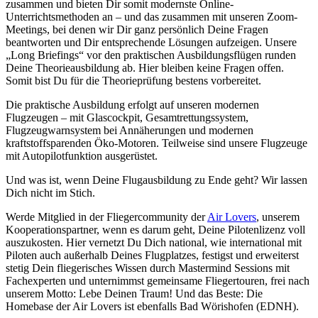
zusammen und bieten Dir somit modernste Online-
Unterrichtsmethoden an – und das zusammen mit unseren Zoom-
Meetings, bei denen wir Dir ganz persönlich Deine Fragen
beantworten und Dir entsprechende Lösungen aufzeigen. Unsere
„Long Briefings“ vor den praktischen Ausbildungsflügen runden
Deine Theorieausbildung ab. Hier bleiben keine Fragen offen.
Somit bist Du für die Theorieprüfung bestens vorbereitet.
Die praktische Ausbildung erfolgt auf unseren modernen
Flugzeugen – mit Glascockpit, Gesamtrettungssystem,
Flugzeugwarnsystem bei Annäherungen und modernen
kraftstoffsparenden Öko-Motoren. Teilweise sind unsere Flugzeuge
mit Autopilotfunktion ausgerüstet.
Und was ist, wenn Deine Flugausbildung zu Ende geht? Wir lassen
Dich nicht im Stich.
Werde Mitglied in der Fliegercommunity der
Air Lovers
, unserem
Kooperationspartner, wenn es darum geht, Deine Pilotenlizenz voll
auszukosten. Hier vernetzt Du Dich national, wie international mit
Piloten auch außerhalb Deines Flugplatzes, festigst und erweiterst
stetig Dein fliegerisches Wissen durch Mastermind Sessions mit
Fachexperten und unternimmst gemeinsame Fliegertouren, frei nach
unserem Motto: Lebe Deinen Traum! Und das Beste: Die
Homebase der Air Lovers ist ebenfalls Bad Wörishofen (EDNH).