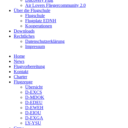
Discovery Flug
Air Lovers Fliegercommunity 2.0
Über die Flugschule
Flugschule
Flugplatz EDNH
Kooperationen
Downloads
Rechtliches
Datenschutzerklärung
Impressum
Home
News
Flugvorbereitung
Kontakt
Charter
Flugzeuge
Übersicht
D-EXCS
D-MDOK
D-EDEU
D-EWEH
D-EIOU
D-EXGA
LY-YSU