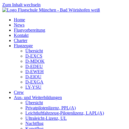
Zum Inhalt wechseln
Home
News
Flugvorbereitung
Kontakt
Charter
Flugzeuge
Übersicht
D-EXCS
D-MDOK
D-EDEU
D-EWEH
D-EIOU
D-EXGA
LY-YSU
Crew
Aus- und Weiterbildungen
Übersicht
Privatpilotenlizenz, PPL(A)
Leichtluftfahrzeug-Pilotenlizenz, LAPL(A)
Ultraleicht-Lizenz, UL
Nachtflug
Kunstflug