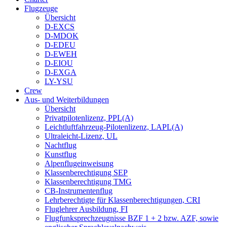
Flugzeuge
Übersicht
D-EXCS
D-MDOK
D-EDEU
D-EWEH
D-EIOU
D-EXGA
LY-YSU
Crew
Aus- und Weiterbildungen
Übersicht
Privatpilotenlizenz, PPL(A)
Leichtluftfahrzeug-Pilotenlizenz, LAPL(A)
Ultraleicht-Lizenz, UL
Nachtflug
Kunstflug
Alpenflugeinweisung
Klassenberechtigung SEP
Klassenberechtigung TMG
CB-Instrumentenflug
Lehrberechtigte für Klassenberechtigungen, CRI
Fluglehrer Ausbildung, FI
Flugfunksprechzeugnisse BZF 1 + 2 bzw. AZF, sowie