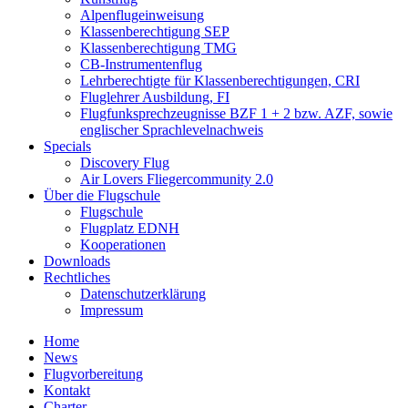
Alpenflugeinweisung
Klassenberechtigung SEP
Klassenberechtigung TMG
CB-Instrumentenflug
Lehrberechtigte für Klassenberechtigungen, CRI
Fluglehrer Ausbildung, FI
Flugfunksprechzeugnisse BZF 1 + 2 bzw. AZF, sowie
englischer Sprachlevelnachweis
Specials
Discovery Flug
Air Lovers Fliegercommunity 2.0
Über die Flugschule
Flugschule
Flugplatz EDNH
Kooperationen
Downloads
Rechtliches
Datenschutzerklärung
Impressum
Home
News
Flugvorbereitung
Kontakt
Charter