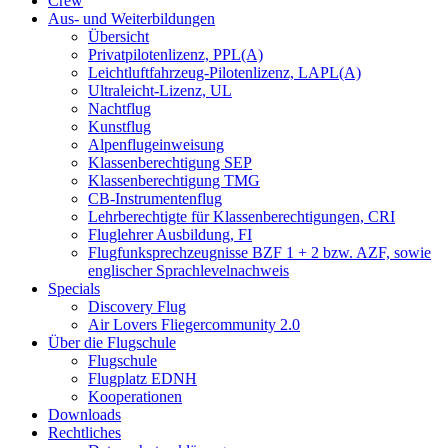
Crew
Aus- und Weiterbildungen
Übersicht
Privatpilotenlizenz, PPL(A)
Leichtluftfahrzeug-Pilotenlizenz, LAPL(A)
Ultraleicht-Lizenz, UL
Nachtflug
Kunstflug
Alpenflugeinweisung
Klassenberechtigung SEP
Klassenberechtigung TMG
CB-Instrumentenflug
Lehrberechtigte für Klassenberechtigungen, CRI
Fluglehrer Ausbildung, FI
Flugfunksprechzeugnisse BZF 1 + 2 bzw. AZF, sowie
englischer Sprachlevelnachweis
Specials
Discovery Flug
Air Lovers Fliegercommunity 2.0
Über die Flugschule
Flugschule
Flugplatz EDNH
Kooperationen
Downloads
Rechtliches