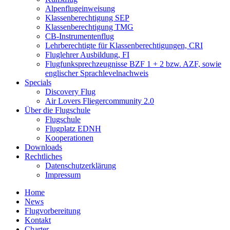
Alpenflugeinweisung
Klassenberechtigung SEP
Klassenberechtigung TMG
CB-Instrumentenflug
Lehrberechtigte für Klassenberechtigungen, CRI
Fluglehrer Ausbildung, FI
Flugfunksprechzeugnisse BZF 1 + 2 bzw. AZF, sowie
englischer Sprachlevelnachweis
Specials
Discovery Flug
Air Lovers Fliegercommunity 2.0
Über die Flugschule
Flugschule
Flugplatz EDNH
Kooperationen
Downloads
Rechtliches
Datenschutzerklärung
Impressum
Home
News
Flugvorbereitung
Kontakt
Charter