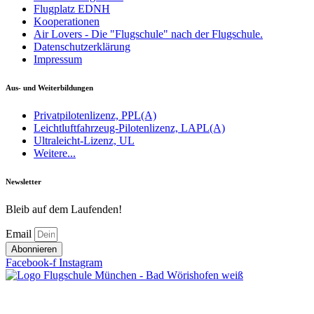
Flugplatz EDNH
Kooperationen
Air Lovers - Die "Flugschule" nach der Flugschule.
Datenschutzerklärung
Impressum
Aus- und Weiterbildungen
Privatpilotenlizenz, PPL(A)
Leichtluftfahrzeug-Pilotenlizenz, LAPL(A)
Ultraleicht-Lizenz, UL
Weitere...
Newsletter
Bleib auf dem Laufenden!
Email
Abonnieren
Facebook-f
Instagram
Copyright © 2024 Flugschule München - Bad Wörishofen. Alle Rechte vorbehalten.