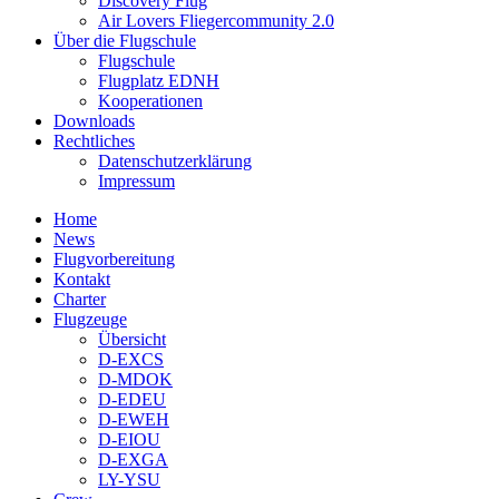
Discovery Flug
Air Lovers Fliegercommunity 2.0
Über die Flugschule
Flugschule
Flugplatz EDNH
Kooperationen
Downloads
Rechtliches
Datenschutzerklärung
Impressum
Home
News
Flugvorbereitung
Kontakt
Charter
Flugzeuge
Übersicht
D-EXCS
D-MDOK
D-EDEU
D-EWEH
D-EIOU
D-EXGA
LY-YSU