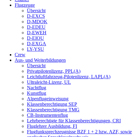
Flugzeuge
Übersicht
D-EXCS
D-MDOK
D-EDEU
D-EWEH
D-EIOU
D-EXGA
LY-YSU
Crew
Aus- und Weiterbildungen
Übersicht
Privatpilotenlizenz, PPL(A)
Leichtluftfahrzeug-Pilotenlizenz, LAPL(A)
Ultraleicht-Lizenz, UL
Nachtflug
Kunstflug
Alpenflugeinweisung
Klassenberechtigung SEP
Klassenberechtigung TMG
CB-Instrumentenflug
Lehrberechtigte für Klassenberechtigungen, CRI
Fluglehrer Ausbildung, FI
Flugfunksprechzeugnisse BZF 1 + 2 bzw. AZF, sowie