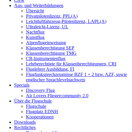
Crew
Aus- und Weiterbildungen
Übersicht
Privatpilotenlizenz, PPL(A)
Leichtluftfahrzeug-Pilotenlizenz, LAPL(A)
Ultraleicht-Lizenz, UL
Nachtflug
Kunstflug
Alpenflugeinweisung
Klassenberechtigung SEP
Klassenberechtigung TMG
CB-Instrumentenflug
Lehrberechtigte für Klassenberechtigungen, CRI
Fluglehrer Ausbildung, FI
Flugfunksprechzeugnisse BZF 1 + 2 bzw. AZF, sowie
englischer Sprachlevelnachweis
Specials
Discovery Flug
Air Lovers Fliegercommunity 2.0
Über die Flugschule
Flugschule
Flugplatz EDNH
Kooperationen
Downloads
Rechtliches