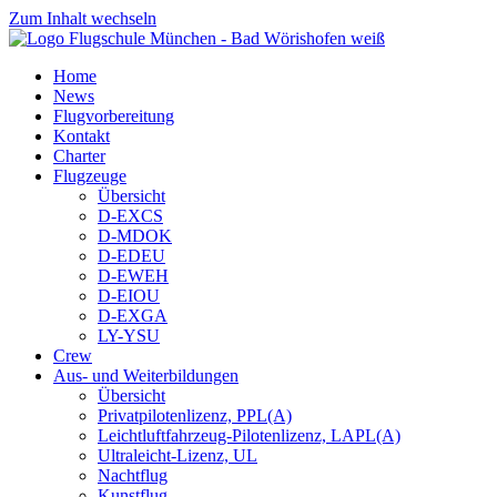
Zum Inhalt wechseln
Home
News
Flugvorbereitung
Kontakt
Charter
Flugzeuge
Übersicht
D-EXCS
D-MDOK
D-EDEU
D-EWEH
D-EIOU
D-EXGA
LY-YSU
Crew
Aus- und Weiterbildungen
Übersicht
Privatpilotenlizenz, PPL(A)
Leichtluftfahrzeug-Pilotenlizenz, LAPL(A)
Ultraleicht-Lizenz, UL
Nachtflug
Kunstflug