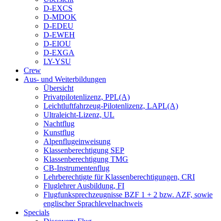
D-EXCS
D-MDOK
D-EDEU
D-EWEH
D-EIOU
D-EXGA
LY-YSU
Crew
Aus- und Weiterbildungen
Übersicht
Privatpilotenlizenz, PPL(A)
Leichtluftfahrzeug-Pilotenlizenz, LAPL(A)
Ultraleicht-Lizenz, UL
Nachtflug
Kunstflug
Alpenflugeinweisung
Klassenberechtigung SEP
Klassenberechtigung TMG
CB-Instrumentenflug
Lehrberechtigte für Klassenberechtigungen, CRI
Fluglehrer Ausbildung, FI
Flugfunksprechzeugnisse BZF 1 + 2 bzw. AZF, sowie
englischer Sprachlevelnachweis
Specials